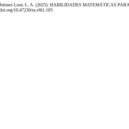
s, M. A., & Briones Loor, L. A. (2025). HABILIDADES MATEM
//doi.org/10.47230/ra.v8i1.105