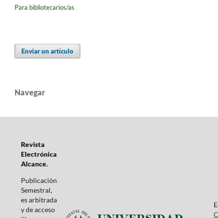
Para bibliotecarios/as
Enviar un artículo
Navegar
Revista
Electrónica
Alcance.
Publicación
Semestral,
es arbitrada
E
y de acceso
C