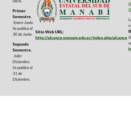
libre.
N
4
Primer
Semestre.
L
Enero-Junio.
c
Se publica el
B
Sitio Web URL:
30 de Junio.
d
http://alcance.unesum.edu.ec/index.php/alcance
s
Segundo
h
Semestre.
Julio-
Diciembre.
Se publica el
31 de
Diciembre.