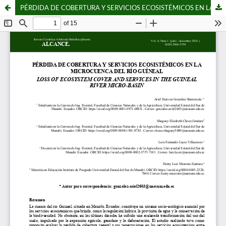
PÉRDIDA DE COBERTURA Y SERVICIOS ECOSISTÉMICOS EN LA MICROCUENCA DEL RÍO GUÍNEAL