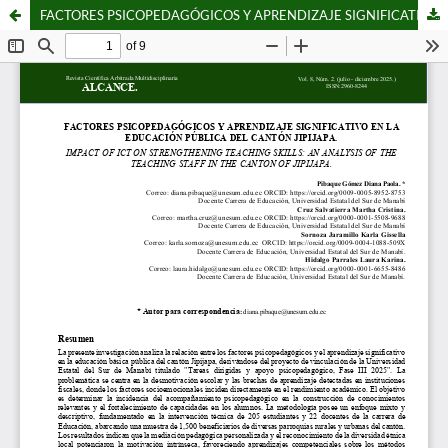
FACTORES PSICOPEDAGÓGICOS Y APRENDIZAJE SIGNIFICATIVO EN LA EDUCACIÓN PÚBLICA DE JIPIJAPA”