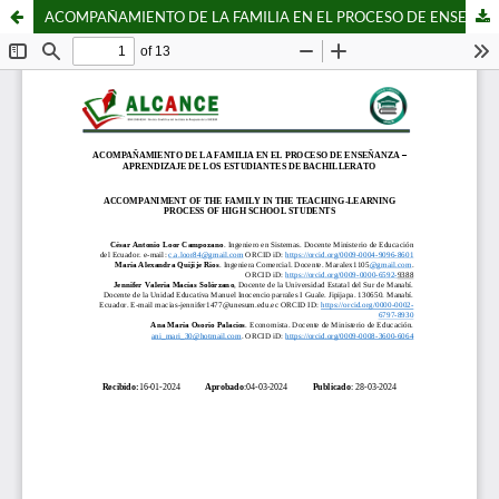
ACOMPAÑAMIENTO DE LA FAMILIA EN EL PROCESO DE ENSEÑANZA – APRENDIZAJE DE LOS ESTUDIANTES DE BACHILLERATO