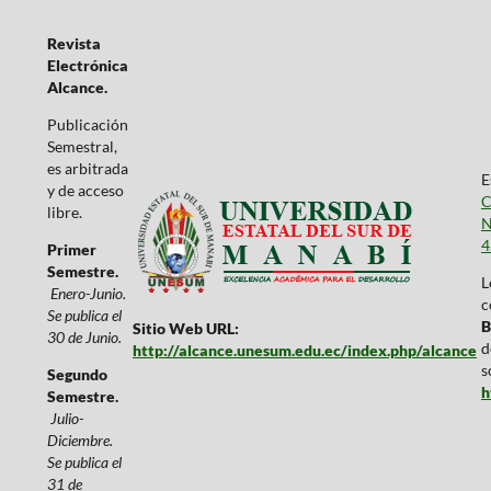
Revista
Electrónica
Alcance.
Publicación
Semestral,
es arbitrada
E
y de acceso
C
libre.
N
4
Primer
Semestre.
L
Enero-Junio.
c
Se publica el
B
Sitio Web URL:
30 de Junio.
d
http://alcance.unesum.edu.ec/index.php/alcance
s
Segundo
h
Semestre.
Julio-
Diciembre.
Se publica el
31 de