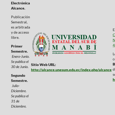
Electrónica
Alcance.
Publicación
Semestral,
es arbitrada
E
y de acceso
C
libre.
N
4
Primer
Semestre.
L
Enero-Junio.
c
Se publica el
B
Sitio Web URL:
30 de Junio.
d
http://alcance.unesum.edu.ec/index.php/alcance
s
Segundo
h
Semestre.
Julio-
Diciembre.
Se publica el
31 de
Diciembre.