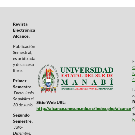
Revista
Electrónica
Alcance.
Publicación
Semestral,
es arbitrada
E
y de acceso
C
libre.
N
4
Primer
Semestre.
L
Enero-Junio.
c
Se publica el
B
Sitio Web URL:
30 de Junio.
d
http://alcance.unesum.edu.ec/index.php/alcance
s
Segundo
h
Semestre.
Julio-
Diciembre.