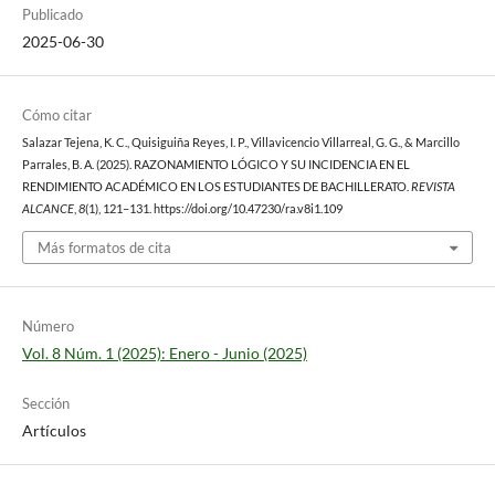
Publicado
2025-06-30
Cómo citar
Salazar Tejena, K. C., Quisiguiña Reyes, I. P., Villavicencio Villarreal, G. G., & Marcillo
Parrales, B. A. (2025). RAZONAMIENTO LÓGICO Y SU INCIDENCIA EN EL
RENDIMIENTO ACADÉMICO EN LOS ESTUDIANTES DE BACHILLERATO.
REVISTA
ALCANCE
,
8
(1), 121–131. https://doi.org/10.47230/ra.v8i1.109
Más formatos de cita
Número
Vol. 8 Núm. 1 (2025): Enero - Junio (2025)
Sección
Artículos