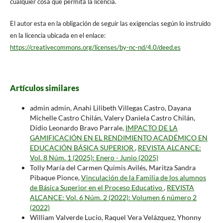
cualquier cosa que permita la licencia.
El autor esta en la obligación de seguir las exigencias según lo instruido
en la licencia ubicada en el enlace:
https://creativecommons.org/licenses/by-nc-nd/4.0/deed.es
Artículos similares
admin admin, Anahi Lilibeth Villegas Castro, Dayana
Michelle Castro Chilán, Valery Daniela Castro Chilán,
Didio Leonardo Bravo Parrale,
IMPACTO DE LA
GAMIFICACIÓN EN EL RENDIMIENTO ACADÉMICO EN
EDUCACIÓN BÁSICA SUPERIOR
,
REVISTA ALCANCE:
Vol. 8 Núm. 1 (2025): Enero - Junio (2025)
Tolly María del Carmen Quimis Avilés, Maritza Sandra
Pibaque Pionce,
Vinculación de la Familia de los alumnos
de Básica Superior en el Proceso Educativo
,
REVISTA
ALCANCE: Vol. 6 Núm. 2 (2022): Volumen 6 número 2
(2022)
William Valverde Lucio, Raquel Vera Velázquez, Yhonny