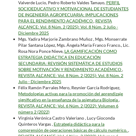
Valverde Lucio, Pedro Roberto Valdes Tamayo,
PERFIL
SOCIOEDUCATIVO Y MOTIVACIONAL DE ESTUDIANTES
DE INGENIERÍA AGROPECUARIA: IMPLICACIONES
PARA EL RENDIMIENTO ACADÉMICO
,
REVISTA
ALCANCE: Vol. 8 Núm. 2 (2025): Vol. 8 Núm. 2 Julio -
Diciembre 2025
Mgs. Yadira Marjorie Zambrano Muñoz , Mgs. Monserrate
Pilar Santana López, Mgs. Ángela María Franco Franco., Lic.
Rosa Nora Ponce Nieve,
LA GAMIFICACIÓN COMO
ESTRATEGIA DIDÁCTICA EN EDUCACIÓN
SECUNDARIA: REVISIÓN SISTEMÁTICA DE ESTUDIOS
SOBRE MOTIVACIÓN Y RENDIMIENTO ACADÉMICO
,
REVISTA ALCANCE: Vol. 8 Núm. 2 (2025): Vol. 8 Núm. 2
Julio - Diciembre 2025
Félix Ramón Parrales Mero, Reynier García Rodríguez,
Metodologías activas para la promoción del aprendizaje
significativo en la enseñanza de la asignatura Biología
,
REVISTA ALCANCE: Vol. 6 Núm. 2 (2022): Volumen 6
número 2 (2022)
Virginia Verónica Castro Valeriano , Lucy Gioconda
Quinteros Vargas ,
Estrategia didáctica para la
comprensión de operaciones básicas de cálculo numérico.
,