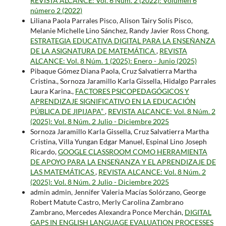
REVISTA ALCANCE: Vol. 6 Núm. 2 (2022): Volumen 6
número 2 (2022)
Liliana Paola Parrales Pisco, Alison Tairy Solís Pisco,
Melanie Michelle Lino Sánchez, Randy Javier Ross Chong,
ESTRATEGIA EDUCATIVA DIGITAL PARA LA ENSEÑANZA
DE LA ASIGNATURA DE MATEMÁTICA
,
REVISTA
ALCANCE: Vol. 8 Núm. 1 (2025): Enero - Junio (2025)
Pibaque Gómez Diana Paola, Cruz Salvatierra Martha
Cristina., Sornoza Jaramillo Karla Gissella, Hidalgo Parrales
Laura Karina.,
FACTORES PSICOPEDAGÓGICOS Y
APRENDIZAJE SIGNIFICATIVO EN LA EDUCACIÓN
PÚBLICA DE JIPIJAPA”
,
REVISTA ALCANCE: Vol. 8 Núm. 2
(2025): Vol. 8 Núm. 2 Julio - Diciembre 2025
Sornoza Jaramillo Karla Gissella, Cruz Salvatierra Martha
Cristina, Villa Yungan Edgar Manuel, Espinal Lino Joseph
Ricardo,
GOOGLE CLASSROOM COMO HERRAMIENTA
DE APOYO PARA LA ENSEÑANZA Y EL APRENDIZAJE DE
LAS MATEMÁTICAS
,
REVISTA ALCANCE: Vol. 8 Núm. 2
(2025): Vol. 8 Núm. 2 Julio - Diciembre 2025
admin admin, Jennifer Valeria Macías Solórzano, George
Robert Matute Castro, Merly Carolina Zambrano
Zambrano, Mercedes Alexandra Ponce Merchán,
DIGITAL
GAPS IN ENGLISH LANGUAGE EVALUATION PROCESSES