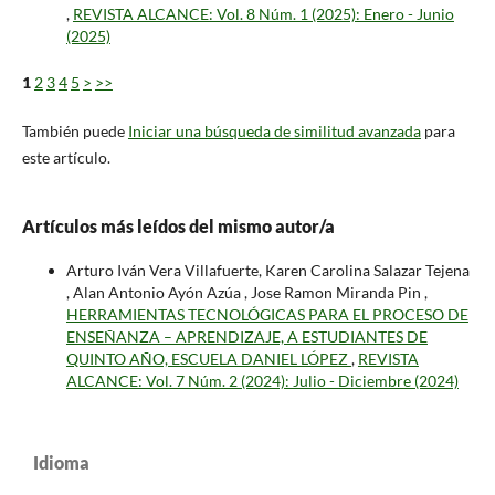
,
REVISTA ALCANCE: Vol. 8 Núm. 1 (2025): Enero - Junio
(2025)
1
2
3
4
5
>
>>
También puede
Iniciar una búsqueda de similitud avanzada
para
este artículo.
Artículos más leídos del mismo autor/a
Arturo Iván Vera Villafuerte, Karen Carolina Salazar Tejena
, Alan Antonio Ayón Azúa , Jose Ramon Miranda Pin ,
HERRAMIENTAS TECNOLÓGICAS PARA EL PROCESO DE
ENSEÑANZA – APRENDIZAJE, A ESTUDIANTES DE
QUINTO AÑO, ESCUELA DANIEL LÓPEZ
,
REVISTA
ALCANCE: Vol. 7 Núm. 2 (2024): Julio - Diciembre (2024)
Idioma