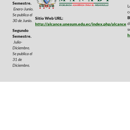
Semestre.
L
Enero-Junio.
c
Se publica el
B
Sitio Web URL:
30 de Junio.
d
http://alcance.unesum.edu.ec/index.php/alcance
s
Segundo
h
Semestre.
Julio-
Diciembre.
Se publica el
31 de
Diciembre.