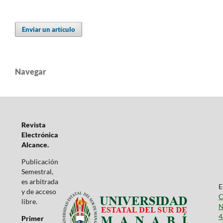
Enviar un artículo
Navegar
Revista
Electrónica
Alcance.
Publicación
Semestral,
es arbitrada
E
y de acceso
C
libre.
N
4
Primer