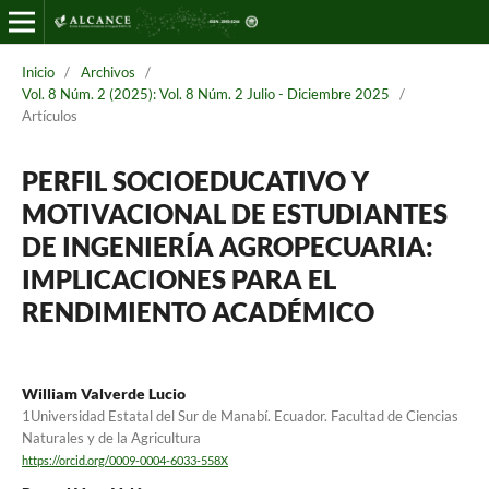
Inicio
/
Archivos
/
Vol. 8 Núm. 2 (2025): Vol. 8 Núm. 2 Julio - Diciembre 2025
/
Artículos
PERFIL SOCIOEDUCATIVO Y
MOTIVACIONAL DE ESTUDIANTES
DE INGENIERÍA AGROPECUARIA:
IMPLICACIONES PARA EL
RENDIMIENTO ACADÉMICO
William Valverde Lucio
1Universidad Estatal del Sur de Manabí. Ecuador. Facultad de Ciencias
Naturales y de la Agricultura
https://orcid.org/0009-0004-6033-558X