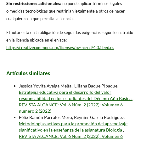
Sin restricciones adicionales:
no puede aplicar términos legales
o medidas tecnológicas que restrinjan legalmente a otros de hacer
cualquier cosa que permita la licencia.
El autor esta en la obligación de seguir las exigencias según lo instruido
en la licencia ubicada en el enlace:
https://creativecommons.org/licenses/by-nc-nd/4.0/deed.es
Artículos similares
Jessica Yovita Aveiga Mejía , Liliana Baque Pibaque,
Estrategia educativa para el desarrollo del valor
responsabilidad en los estudiantes del Décimo Año Básica
,
REVISTA ALCANCE: Vol. 6 Núm. 2 (2022): Volumen 6
número 2 (2022)
Félix Ramón Parrales Mero, Reynier García Rodríguez,
Metodologías activas para la promoción del aprendizaje
significativo en la enseñanza de la asignatura Biología
,
REVISTA ALCANCE: Vol. 6 Núm. 2 (2022): Volumen 6