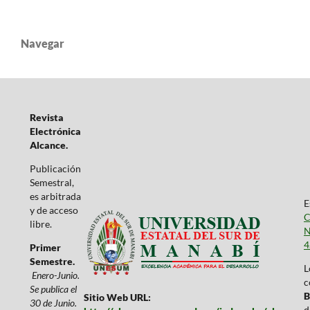
Navegar
Revista
Electrónica
Alcance.
Publicación
Semestral,
es arbitrada
E
y de acceso
C
libre.
N
4
Primer
Semestre.
L
Enero-Junio.
c
Se publica el
B
Sitio Web URL:
30 de Junio.
d