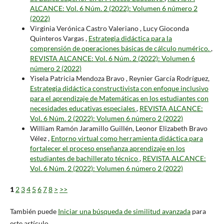
ALCANCE: Vol. 6 Núm. 2 (2022): Volumen 6 número 2
(2022)
Virginia Verónica Castro Valeriano , Lucy Gioconda
Quinteros Vargas ,
Estrategia didáctica para la
comprensión de operaciones básicas de cálculo numérico.
,
REVISTA ALCANCE: Vol. 6 Núm. 2 (2022): Volumen 6
número 2 (2022)
Yisela Patricia Mendoza Bravo , Reynier García Rodríguez,
Estrategia didáctica constructivista con enfoque inclusivo
para el aprendizaje de Matemáticas en los estudiantes con
necesidades educativas especiales
,
REVISTA ALCANCE:
Vol. 6 Núm. 2 (2022): Volumen 6 número 2 (2022)
William Ramón Jaramillo Guillén, Leonor Elizabeth Bravo
Vélez ,
Entorno virtual como herramienta didáctica para
fortalecer el proceso enseñanza aprendizaje en los
estudiantes de bachillerato técnico
,
REVISTA ALCANCE:
Vol. 6 Núm. 2 (2022): Volumen 6 número 2 (2022)
1
2
3
4
5
6
7
8
>
>>
También puede
Iniciar una búsqueda de similitud avanzada
para
este artículo.