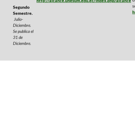
http://alcance.unesum.edu.ec/index.php/alcance
s
Segundo
h
Semestre.
Julio-
Diciembre.
Se publica el
31 de
Diciembre.