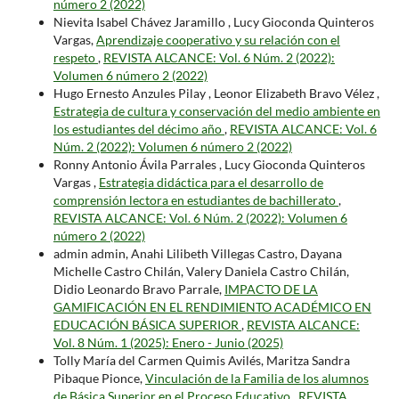
número 2 (2022)
Nievita Isabel Chávez Jaramillo , Lucy Gioconda Quinteros
Vargas,
Aprendizaje cooperativo y su relación con el
respeto
,
REVISTA ALCANCE: Vol. 6 Núm. 2 (2022):
Volumen 6 número 2 (2022)
Hugo Ernesto Anzules Pilay , Leonor Elizabeth Bravo Vélez ,
Estrategia de cultura y conservación del medio ambiente en
los estudiantes del décimo año
,
REVISTA ALCANCE: Vol. 6
Núm. 2 (2022): Volumen 6 número 2 (2022)
Ronny Antonio Ávila Parrales , Lucy Gioconda Quinteros
Vargas ,
Estrategia didáctica para el desarrollo de
comprensión lectora en estudiantes de bachillerato
,
REVISTA ALCANCE: Vol. 6 Núm. 2 (2022): Volumen 6
número 2 (2022)
admin admin, Anahi Lilibeth Villegas Castro, Dayana
Michelle Castro Chilán, Valery Daniela Castro Chilán,
Didio Leonardo Bravo Parrale,
IMPACTO DE LA
GAMIFICACIÓN EN EL RENDIMIENTO ACADÉMICO EN
EDUCACIÓN BÁSICA SUPERIOR
,
REVISTA ALCANCE:
Vol. 8 Núm. 1 (2025): Enero - Junio (2025)
Tolly María del Carmen Quimis Avilés, Maritza Sandra
Pibaque Pionce,
Vinculación de la Familia de los alumnos
de Básica Superior en el Proceso Educativo
,
REVISTA