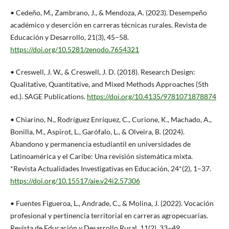
• Cedeño, M., Zambrano, J., & Mendoza, A. (2023). Desempeño
académico y deserción en carreras técnicas rurales. Revista de
Educación y Desarrollo, 21(3), 45–58.
https://doi.org/10.5281/zenodo.7654321
• Creswell, J. W., & Creswell, J. D. (2018). Research Design:
Qualitative, Quantitative, and Mixed Methods Approaches (5th
ed.). SAGE Publications.
https://doi.org/10.4135/9781071878874
• Chiarino, N., Rodríguez Enríquez, C., Curione, K., Machado, A.,
Bonilla, M., Aspirot, L., Garófalo, L., & Olveira, B. (2024).
Abandono y permanencia estudiantil en universidades de
Latinoamérica y el Caribe: Una revisión sistemática mixta.
*Revista Actualidades Investigativas en Educación, 24*(2), 1–37.
https://doi.org/10.15517/aie.v24i2.57306
• Fuentes Figueroa, L., Andrade, C., & Molina, J. (2022). Vocación
profesional y pertinencia territorial en carreras agropecuarias.
Revista de Educación y Desarrollo Rural, 11(2), 33–49.