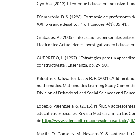
Cynthia. (2013). El enfoque Educacion Inclusivo. Fun
D’Ambrósio, B. S. (1993). Formação de professores d
XXI: o grande desafio. . Pro-Posições, 4(1), 35-41. .
Grabados, A. (2005). Interacciones personales entre d
Electrónica Actualidades Investigativas en Educación,
GUERRERO, L. (1997). "Estrategias para un aprendizaj
constructivista". Enseñanza, pp. 29-50. .
Kilpatrick, J., Swafford, J., & B, F. (2001). Adding it 
mathematics. Mathematics Learning Study Committee
Division of Behavioral and Social Sciences and Educa
López, & Valenzuela, &. (2015). NIÑOS y adolescente
educativas especiales. Revista Médica Clínica Las C
de
http://www.sciencedirect.com/science/article/
Martin, D., Gonzalez, M., Navarro, Y., & Lantigua, L. (