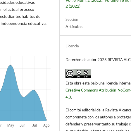
Vol. 6 Núm. 2 (2022): Volumen 6 n
esidades educativas
2 (2022)
en el actual proceso
s estudiantes hábitos de
Sección
e independencia educativa.
Artículos
Licencia
Derechos de autor 2023 REVISTA A
Esta obra está bajo una licencia interna
Creative Commons Atribución-NoCome
4.0
.
El comité editorial de la Revista Alcanc
compromete con los autores a proteger
defender y preservar tanto su trabajo