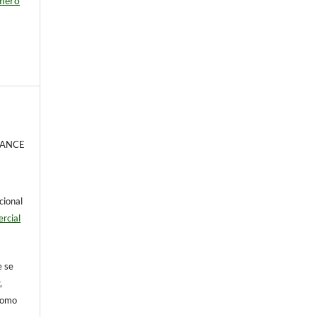
úmero
LCANCE
cional
rcial
e se
,
 como