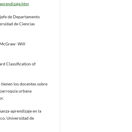
prendizaje.htm
l jefe de Departamento
ersidad de Ciencias
. McGraw- Will
rd Classification of
e tienen los docentes sobre
a parroquia urbana
or.
señanza-aprendizaje en la
co, Universidad de