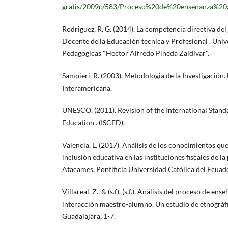
gratis/2009c/583/Proceso%20de%20ensenanza%20a
Rodriguez, R. G. (2014). La competencia directiva de
Docente de la Educación tecnica y Profesional . Univ
Pedagogicas "Hector Alfredo Pineda Zaldivar".
Sampieri, R. (2003). Metodologia de la Investigación
Interamericana.
UNESCO. (2011). Revision of the International Standa
Education . (ISCED).
Valencia, L. (2017). Análisis de los conocimientos qu
inclusión educativa en las instituciones fiscales de l
Atacames. Pontificia Universidad Católica del Ecuad
Villareal, Z., & (s.f). (s.f.). Análisis del proceso de en
interacción maestro-alumno. Un estudio de etnográfi
Guadalajara, 1-7.