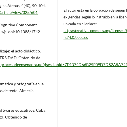
ica Atenas, 4(40), 90-104.
El autor esta en la obligación de seguir 
/article/view/325/601
exigencias según lo instruido en la licen
ubicada en el enlace:
Cognitive Component.
https://creativecommons.org/licenses/
, s/p. doi:10.1088/1742-
nd/4.0/deed.es
zaje: el acto didáctico.
RSIDAD. Obtenido de
9/Elprocesodeensenanza.pdf;jsessionid=7F4B74D66B29F09D7D82A5A72
mática y ortografía en la
os de texto. Almería:
softwares educativos. Cuba:
z‖. Obtenido de