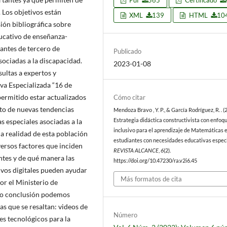
Pdf
565
Certificado
 Los objetivos están
XML
139
HTML
10
ión bibliográfica sobre
ducativo de enseñanza-
antes de tercero de
Publicado
sociadas a la discapacidad.
2023-01-08
sultas a expertos y
iva Especializada “16 de
permitido estar actualizados
Cómo citar
to de nuevas tendencias
Mendoza Bravo , Y. P., & García Rodríguez, R. . (
s especiales asociadas a la
Estrategia didáctica constructivista con enfoq
inclusivo para el aprendizaje de Matemáticas e
a realidad de esta población
estudiantes con necesidades educativas especi
versos factores que inciden
REVISTA ALCANCE
,
6
(2).
ntes y de qué manera las
https://doi.org/10.47230/ra.v2i6.45
ivos digitales pueden ayudar
Más formatos de cita
or el Ministerio de
mo conclusión podemos
as que se resaltan: videos de
Número
s tecnológicos para la