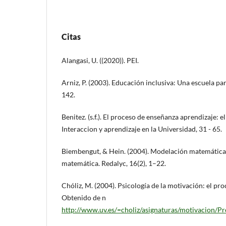
Citas
Alangasi, U. ((2020)). PEI.
Arniz, P. (2003). Educación inclusiva: Una escuela par
142.
Benitez. (s.f.). El proceso de enseñanza aprendizaje: e
Interaccion y aprendizaje en la Universidad, 31 - 65.
Biembengut, & Hein. (2004). Modelación matemática 
matemática. Redalyc, 16(2), 1–22.
Chóliz, M. (2004). Psicología de la motivación: el pr
Obtenido de n
http://www.uv.es/=choliz/asignaturas/motivacion/P