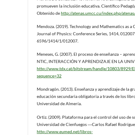
promueven la inclusión educativa. Científico Pedagóg
Obtenido de
http://atenas.umcc.cu/index.php/atenas
Mendoza. (2019). Technology and Mathematics as a 
Journal of Physics: Conference Series, 1414, 012007
6596/1414/1/012007.
Meneses, G. (2007). El proceso de enseñanza – aprendi
NTIC, INTERACCIÓN Y APRENDIZAJE EN LA UNIVE
http://www.tdx.cat/bitstream/handle/10803/892
sequence=32
Mondragón. (2013). Enseñanza y aprendizaje de la gra
educación secundaria obligatoria a través de los libr
Universidad de Almería.
Ortiz. (2009). Plataforma para el control del uso de 
Universidad de Cienfuegos ―Carlos Rafael Rodrígue
http://www.eumed.net/libros-