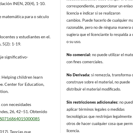
dación INEN, 20(4), 1-10.
correspondiente, proporcionar un enlace
licencia e indicar si se realizaron
e matemática para o século
cambios. Puede hacerlo de cualquier m
razonable, pero no de ninguna manera 
sugiera que el licenciante lo respalda a
ocentes y estudiantes en el.
o su uso.
 5(2): 1-19.
No comercial:
no puede utilizar el mate
e significativo-
con fines comerciales.
No Derivada:
si remezcla, transforma 
up: Helping children learn
construye sobre el material, no puede
. Center for Education,
distribuir el material modificado.
tion.
Sin restricciones adicionales:
no pued
s con necesidades
aplicar términos legales o medidas
ondes, 26, 42–51. Obtenido
tecnológicas que restrinjan legalmente
pii/S0716864015000085
otros de hacer cualquier cosa que permi
licencia.
2017). Teorías que