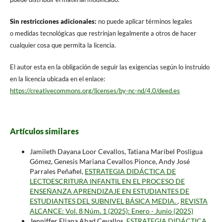
Sin restricciones adicionales:
no puede aplicar términos legales
o medidas tecnológicas que restrinjan legalmente a otros de hacer
cualquier cosa que permita la licencia.
El autor esta en la obligación de seguir las exigencias según lo instruido
en la licencia ubicada en el enlace:
https://creativecommons.org/licenses/by-nc-nd/4.0/deed.es
Artículos similares
Jamileth Dayana Loor Cevallos, Tatiana Maribel Posligua
Gómez, Genesis Mariana Cevallos Pionce, Andy José
Parrales Peñafiel,
ESTRATEGIA DIDÁCTICA DE
LECTOESCRITURA INFANTIL EN EL PROCESO DE
ENSEÑANZA APRENDIZAJE EN ESTUDIANTES DE
ESTUDIANTES DEL SUBNIVEL BÁSICA MEDIA.
,
REVISTA
ALCANCE: Vol. 8 Núm. 1 (2025): Enero - Junio (2025)
Jenniffer Eliana Abad Cevallos,
ESTRATEGIA DIDÁCTICA