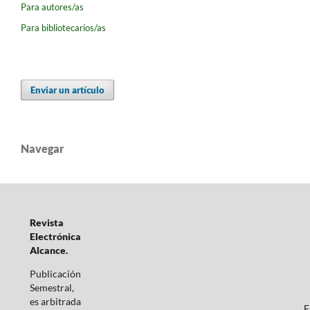
Para autores/as
Para bibliotecarios/as
Enviar un artículo
Navegar
Revista
Electrónica
Alcance.
Publicación
Semestral,
es arbitrada
E