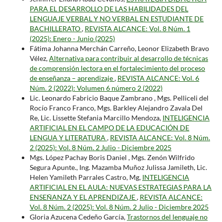
PARA EL DESARROLLO DE LAS HABILIDADES DEL
LENGUAJE VERBAL Y NO VERBAL EN ESTUDIANTE DE
BACHILLERATO
,
REVISTA ALCANCE: Vol. 8 Núm. 1
(2025): Enero - Junio (2025)
Fátima Johanna Merchán Carreño, Leonor Elizabeth Bravo
Vélez,
Alternativa para contribuir al desarrollo de técnicas
de comprensión lectora en el fortalecimiento del proceso
de enseñanza – aprendizaje
,
REVISTA ALCANCE: Vol. 6
Núm. 2 (2022): Volumen 6 número 2 (2022)
Lic. Leonardo Fabricio Baque Zambrano , Mgs. Pelliceli del
Rocío Franco Franco, Mgs. Barkley Alejandro Zavala Del
Re, Lic. Lissette Stefania Marcillo Mendoza,
INTELIGENCIA
ARTIFICIAL EN EL CAMPO DE LA EDUCACIÓN DE
LENGUA Y LITERATURA
,
REVISTA ALCANCE: Vol. 8 Núm.
2 (2025): Vol. 8 Núm. 2 Julio - Diciembre 2025
Mgs. López Pachay Boris Daniel , Mgs. Zenón Wilfrido
Segura Apunte., Ing. Mazamba Muñoz Julissa Jamileth, Lic.
Helen Yamileth Parrales Castro, Mg,
INTELIGENCIA
ARTIFICIAL EN EL AULA: NUEVAS ESTRATEGIAS PARA LA
ENSEÑANZA Y EL APRENDIZAJE
,
REVISTA ALCANCE:
Vol. 8 Núm. 2 (2025): Vol. 8 Núm. 2 Julio - Diciembre 2025
Gloria Azucena Cedeño García,
Trastornos del lenguaje no