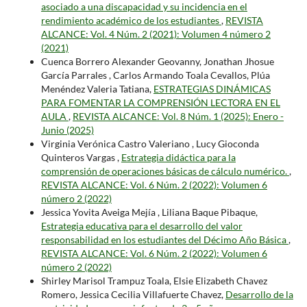
asociado a una discapacidad y su incidencia en el
rendimiento académico de los estudiantes
,
REVISTA
ALCANCE: Vol. 4 Núm. 2 (2021): Volumen 4 número 2
(2021)
Cuenca Borrero Alexander Geovanny, Jonathan Jhosue
García Parrales , Carlos Armando Toala Cevallos, Plúa
Menéndez Valeria Tatiana,
ESTRATEGIAS DINÁMICAS
PARA FOMENTAR LA COMPRENSIÓN LECTORA EN EL
AULA
,
REVISTA ALCANCE: Vol. 8 Núm. 1 (2025): Enero -
Junio (2025)
Virginia Verónica Castro Valeriano , Lucy Gioconda
Quinteros Vargas ,
Estrategia didáctica para la
comprensión de operaciones básicas de cálculo numérico.
,
REVISTA ALCANCE: Vol. 6 Núm. 2 (2022): Volumen 6
número 2 (2022)
Jessica Yovita Aveiga Mejía , Liliana Baque Pibaque,
Estrategia educativa para el desarrollo del valor
responsabilidad en los estudiantes del Décimo Año Básica
,
REVISTA ALCANCE: Vol. 6 Núm. 2 (2022): Volumen 6
número 2 (2022)
Shirley Marisol Trampuz Toala, Elsie Elizabeth Chavez
Romero, Jessica Cecilia Villafuerte Chavez,
Desarrollo de la