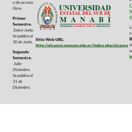
y de acceso
C
libre.
N
4
Primer
Semestre.
L
Enero-Junio.
c
Se publica el
B
Sitio Web URL:
30 de Junio.
d
http://alcance.unesum.edu.ec/index.php/alcance
s
Segundo
h
Semestre.
Julio-
Diciembre.
Se publica el
31 de
Diciembre.