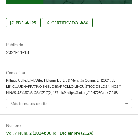
PDF
195
CERTIFICADO
30
Publicado
2024-11-18
Cómo citar
Pilligua Calle, E. M., Vélez Holguin, E. J. L. ., & Merchán Quimis, L. . (2024). EL
LENGUAJE NARRATIVO EN EL DESARROLLO LINGÜÍSTICO DE LOS NIÑOS Y
NIÑAS.
REVISTA ALCANCE
,
7
(2), 157–169. https://doi.org/10.47230/ra.v7i2.88
Más formatos de cita
Número
Vol. 7 Núm. 2 (2024): Julio - Diciembre (2024)