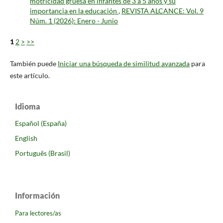
motricidad gruesa en infantes de 3 a 5 años y su
importancia en la educación
,
REVISTA ALCANCE: Vol. 9
Núm. 1 (2026): Enero - Junio
1
2
>
>>
También puede
Iniciar una búsqueda de similitud avanzada
para
este artículo.
Idioma
Español (España)
English
Português (Brasil)
Información
Para lectores/as