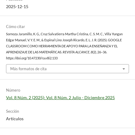
2025-12-15
Cómo citar
Sornoza Jaramillo, K. G., Cruz Salvatierra Martha Cristina, C. S. M. C., Villa Yungan
Edgar Manuel, V. Y. E. M., & Espinal Lino Joseph Ricardo, E. L. J. R. (2025). GOOGLE
CLASSROOM COMO HERRAMIENTA DE APOYO PARA LA ENSEÑANZA Y EL
APRENDIZAJE DE LAS MATEMÁTICAS.
REVISTA ALCANCE
,
8
(2), 26–36.
https://doi.org/10.47230/ra.v8i2.133
Más formatos de cita
Número
Vol. 8 Núm. 2 (2025): Vol. 8 Núm. 2 Julio - Diciembre 2025
Sección
Artículos