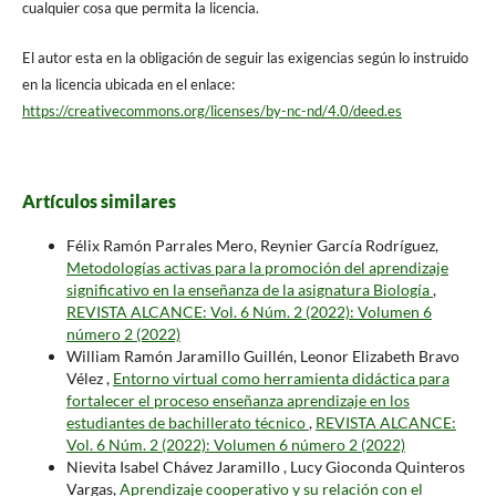
cualquier cosa que permita la licencia.
El autor esta en la obligación de seguir las exigencias según lo instruido
en la licencia ubicada en el enlace:
https://creativecommons.org/licenses/by-nc-nd/4.0/deed.es
Artículos similares
Félix Ramón Parrales Mero, Reynier García Rodríguez,
Metodologías activas para la promoción del aprendizaje
significativo en la enseñanza de la asignatura Biología
,
REVISTA ALCANCE: Vol. 6 Núm. 2 (2022): Volumen 6
número 2 (2022)
William Ramón Jaramillo Guillén, Leonor Elizabeth Bravo
Vélez ,
Entorno virtual como herramienta didáctica para
fortalecer el proceso enseñanza aprendizaje en los
estudiantes de bachillerato técnico
,
REVISTA ALCANCE:
Vol. 6 Núm. 2 (2022): Volumen 6 número 2 (2022)
Nievita Isabel Chávez Jaramillo , Lucy Gioconda Quinteros
Vargas,
Aprendizaje cooperativo y su relación con el