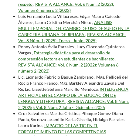
respeto
,
REVISTA ALCANCE: Vol. 6 Núm. 2 (2022):
Volumen 6 número 2 (2022)
Luis Fernando Lucio Villacreses, Edgar Mauro Caicedo
Álvarez , Laura Cristina Merchán Nieto ,
ANALISIS
MULTITEMPORAL DEL CAMBIO DE USO DE SUELO EN LA
CABECERA URBANA DE JIPIJAPA
,
REVISTA ALCANCE:
Vol. 8 Núm. 1 (2025): Enero - Junio (2025)
Ronny Antonio Ávila Parrales , Lucy Gioconda Quinteros
Vargas ,
Estrategia didáctica para el desarrollo de
comprensión lectora en estudiantes de bachillerato
,
REVISTA ALCANCE: Vol. 6 Núm. 2 (2022): Volumen 6
número 2 (2022)
Lic. Leonardo Fabricio Baque Zambrano , Mgs. Pelliceli del
Rocío Franco Franco, Mgs. Barkley Alejandro Zavala Del
Re, Lic. Lissette Stefania Marcillo Mendoza,
INTELIGENCIA
ARTIFICIAL EN EL CAMPO DE LA EDUCACIÓN DE
LENGUA Y LITERATURA
,
REVISTA ALCANCE: Vol. 8 Núm.
2 (2025): Vol. 8 Núm. 2 Julio - Diciembre 2025
Cruz Salvatierra Martha Cristina, Pibaque Gómez Diana
Paola, Sornoza Jaramillo Karla Gissella, Hidalgo Parrales
Laura Karina,
IMPACTO DE LAS TIC EN EL
FORTALECIMIENTO DE LAS COMPETENCIAS