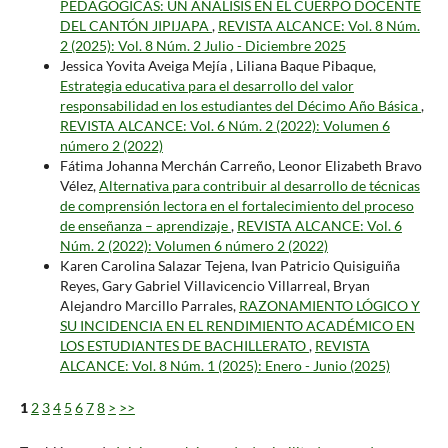
PEDAGÓGICAS: UN ANÁLISIS EN EL CUERPO DOCENTE
DEL CANTÓN JIPIJAPA
,
REVISTA ALCANCE: Vol. 8 Núm.
2 (2025): Vol. 8 Núm. 2 Julio - Diciembre 2025
Jessica Yovita Aveiga Mejía , Liliana Baque Pibaque,
Estrategia educativa para el desarrollo del valor
responsabilidad en los estudiantes del Décimo Año Básica
,
REVISTA ALCANCE: Vol. 6 Núm. 2 (2022): Volumen 6
número 2 (2022)
Fátima Johanna Merchán Carreño, Leonor Elizabeth Bravo
Vélez,
Alternativa para contribuir al desarrollo de técnicas
de comprensión lectora en el fortalecimiento del proceso
de enseñanza – aprendizaje
,
REVISTA ALCANCE: Vol. 6
Núm. 2 (2022): Volumen 6 número 2 (2022)
Karen Carolina Salazar Tejena, Ivan Patricio Quisiguiña
Reyes, Gary Gabriel Villavicencio Villarreal, Bryan
Alejandro Marcillo Parrales,
RAZONAMIENTO LÓGICO Y
SU INCIDENCIA EN EL RENDIMIENTO ACADÉMICO EN
LOS ESTUDIANTES DE BACHILLERATO
,
REVISTA
ALCANCE: Vol. 8 Núm. 1 (2025): Enero - Junio (2025)
1
2
3
4
5
6
7
8
>
>>