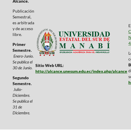
Alcance.
Publicación
Semestral,
es arbitrada
E
y de acceso
C
libre.
N
4
Primer
Semestre.
L
Enero-Junio.
c
Se publica el
B
Sitio Web URL:
30 de Junio.
d
http://alcance.unesum.edu.ec/index.php/alcance
s
Segundo
h
Semestre.
Julio-
Diciembre.
Se publica el
31 de
Diciembre.